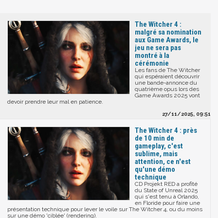
The Witcher 4 :
malgré sa nomination
aux Game Awards, le
jeu ne sera pas
montré à la
cérémonie
Les fans de The Witcher
qui espéraient découvrir
une bande-annonce du
quatrième opus lors des
Game Awards 2025 vont
devoir prendre leur mal en patience.
27/11/2025, 09:51
The Witcher 4 : près
de 10 min de
gameplay, c'est
sublime, mais
attention, ce n'est
qu'une démo
technique
CD Projekt RED a profité
du State of Unreal 2025
qui s'est tenu à Orlando,
en Floride pour faire une
présentation technique pour lever le voile sur The Witcher 4, ou du moins
sur une démo 'ciblée' (rendering).