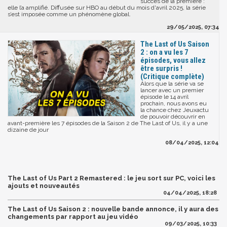
succès de la première :
elle l’a amplifié. Diffusée sur HBO au début du mois d'avril 2025, la série
s’est imposée comme un phénomène global.
29/05/2025, 07:34
The Last of Us Saison
2 : on a vu les 7
épisodes, vous allez
être surpris !
(Critique complète)
Alors que la série va se
lancer avec un premier
épisode le 14 avril
prochain, nous avons eu
la chance chez Jeuxactu
de pouvoir découvrir en
avant-première les 7 épisodes de la Saison 2 de The Last of Us, il y a une
dizaine de jour
08/04/2025, 12:04
The Last of Us Part 2 Remastered : le jeu sort sur PC, voici les
ajouts et nouveautés
04/04/2025, 18:28
The Last of Us Saison 2 : nouvelle bande annonce, il y aura des
changements par rapport au jeu vidéo
09/03/2025, 10:33