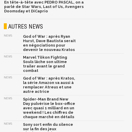
En tête-à-tête avec PEDRO PASCAL, on a
parlé de Star Wars, Last of Us, Avengers
Doomsday et DiCaprio
AUTRES NEWS
NEWS
God of War : après Ryan
Hurst, Dave Bautista serait
en négociations pour
devenir le nouveau Kratos
NEWS
Marvel Tōkon Fighting
Souls lâche son ultime
trailer avant le grand
combat
NEWS
God of War : après Kratos,
la série Amazon va aussi à
remplacer Atreus et une
autre actrice
NEWS
Spider-Man Brand New
Day pulvérise le box-office
avec quasi 1 milliard en un
weekend ! Les chiffres de
chaque marché en détails
NEWS
Sony sort enfin du silence
sur la fin des jeux