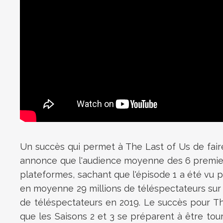
Un succès qui permet à The Last of Us de fai
annonce que l'audience moyenne des 6 premiers
plateformes, sachant que l'épisode 1 a été vu 
en moyenne 29 millions de téléspectateurs sur 
de téléspectateurs en 2019. Le succès pour Th
que les Saisons 2 et 3 se préparent à être to