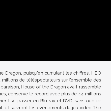
 Dragon, puisqu'en cumulant les chiffres, HBO
millions de téléspectateurs sur l’ensemble des
omparaison, House of the Dragon avait rassemblé
es, conserve le record avec plus de 44 millions
ment se passer en Blu-ray et DVD, sans oublier
l, et suivront les événements du jeu vidéo The