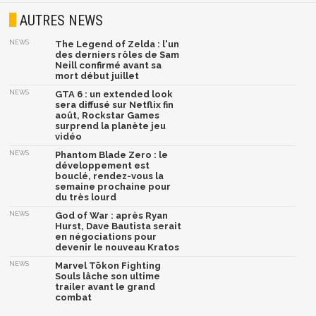
AUTRES NEWS
NEWS
The Legend of Zelda : l'un
des derniers rôles de Sam
Neill confirmé avant sa
mort début juillet
NEWS
GTA 6 : un extended look
sera diffusé sur Netflix fin
août, Rockstar Games
surprend la planète jeu
vidéo
NEWS
Phantom Blade Zero : le
développement est
bouclé, rendez-vous la
semaine prochaine pour
du très lourd
NEWS
God of War : après Ryan
Hurst, Dave Bautista serait
en négociations pour
devenir le nouveau Kratos
NEWS
Marvel Tōkon Fighting
Souls lâche son ultime
trailer avant le grand
combat