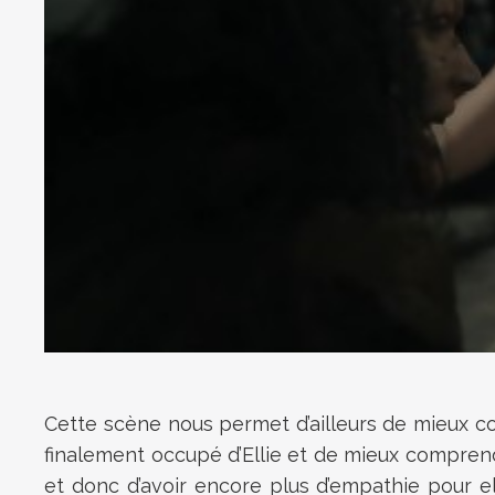
Cette scène nous permet d’ailleurs de mieux co
finalement occupé d’Ellie et de mieux comprendr
et donc d’avoir encore plus d’empathie pour el