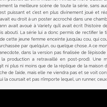
èrement la meilleure scène de toute la série, sans 
’est puissant et c’est en plus divinement joué et réa
 avait eu droit à un poster accroché dans une chamb
n avait avoué à Variety qu’il avait écrit l’histoire 
s abouti. La série lui a donc permis de rectifier le 
de cette jeune femme enceinte jusqu’au cou, qui cou
rchassée par quelqu’un, ou quelque chose. A ce moment
anecdote, dans la version pas finalisée de l’épisode q
e la production a retravaillé en post-prod). Une 
t ni plus ni moins que de la réplique de la maison da
che de l’aide, mais elle ne viendra pas et se voit con
i la coursait et pas n’importe lequel, un runner, ce