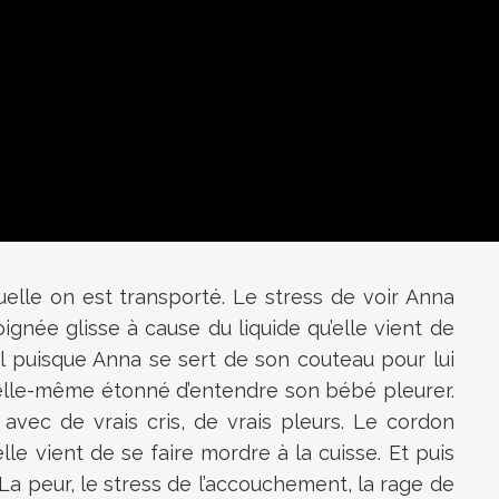
uelle on est transporté. Le stress de voir Anna
ignée glisse à cause du liquide qu’elle vient de
tal puisque Anna se sert de son couteau pour lui
, elle-même étonné d’entendre son bébé pleurer.
 avec de vrais cris, de vrais pleurs. Le cordon
lle vient de se faire mordre à la cuisse. Et puis
 peur, le stress de l’accouchement, la rage de