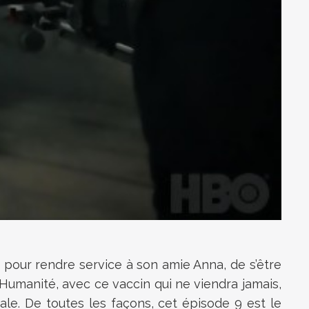
 pour rendre service à son amie Anna, de s’être
’Humanité, avec ce vaccin qui ne viendra jamais,
ale. De toutes les façons, cet épisode 9 est le