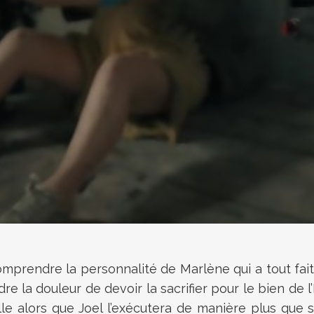
mprendre la personnalité de Marlène qui a tout fait
e la douleur de devoir la sacrifier pour le bien de l
le alors que Joel l’exécutera de manière plus que s