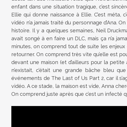
enfant dans une situation tragique, c’est sinc
Ellie qui donne naissance à Ellie. C’est méta, c
vidéo n’a jamais traité du personnage d’Ana. On
histoire. Il y a quelques semaines, Neil Druckman
avait songé à en faire un DLC, mais ça n’a jamai
minutes, on comprend tout de suite les enjeux 
retourner. On comprend très vite qu’elle est pou
devant une maison (et d’ailleurs pour la petite 
n’existait, c’était une grande bâche bleu qu
événements de The Last of Us Part 2, car il s’agi
vidéo. A ce stade, la maison est vide, Anna cher
On comprend juste après que c’est un infecté qu