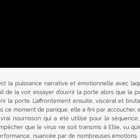
st la puissance narrative et émotionnelle avec laq
 de la voir essayer d’ouvrir la porte alors que la po
rir la porte. L’affrontement ensuite, viscéral et bru
ans ce moment de panique, elle a fini par accoucher
 vrai nourrisson qui a été utilisé pour la séquence,
êcher que le virus ne soit transmis à Ellie, vu qu’e
erformance, nuancée par de nombreuses émotions. La