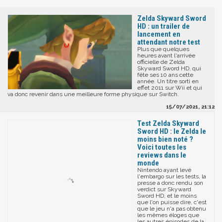
Zelda Skyward Sword
HD : un trailer de
lancement en
attendant notre test
Plus que quelques
heures avant l'arrivée
officielle de Zelda
Skyward Sword HD, qui
fête ses 10 ans cette
année. Un titre sorti en
effet 2011 sur Wii et qui
va donc revenir dans une meilleure forme physique sur Switch.
15/07/2021, 21:12
Test Zelda Skyward
Sword HD : le Zelda le
moins bien noté ?
Voici toutes les
reviews dans le
monde
Nintendo ayant levé
l'embargo sur les tests, la
presse a donc rendu son
verdict sur Skyward
Sword HD, et le moins
que l'on puisse dire, c'est
que le jeu n'a pas obtenu
les mêmes éloges que
les autres épisodes de la