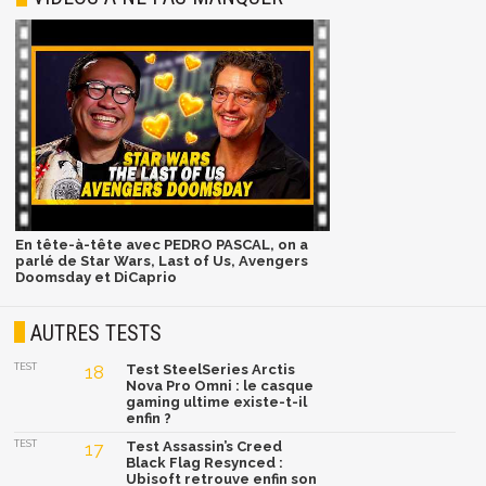
En tête-à-tête avec PEDRO PASCAL, on a
parlé de Star Wars, Last of Us, Avengers
Doomsday et DiCaprio
AUTRES TESTS
TEST
18
Test SteelSeries Arctis
Nova Pro Omni : le casque
gaming ultime existe-t-il
enfin ?
TEST
17
Test Assassin’s Creed
Black Flag Resynced :
Ubisoft retrouve enfin son