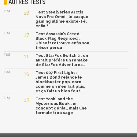
AUTRES TESTS
TEST
18
Test SteelSeries Arctis
Nova Pro Omni : le casque
gaming ultime existe-t-il
enfin ?
TEST
17
Test Assassin’s Creed
Black Flag Resynced :
Ubisoft retrouve enfin son
trésor perdu
TEST
11
Test StarFox Switch 2 : on
aurait préféré un remake
de StarFox Adventures…
TEST
19
Test 007 First Light :
James Bond relance le
blockbuster pop-corn
comme on n'en fait plus,
et ça fait un bien fou !
TEST
15
Test Yoshi and the
Mysterious Book : un
concept génial, mais une
formule trop sage