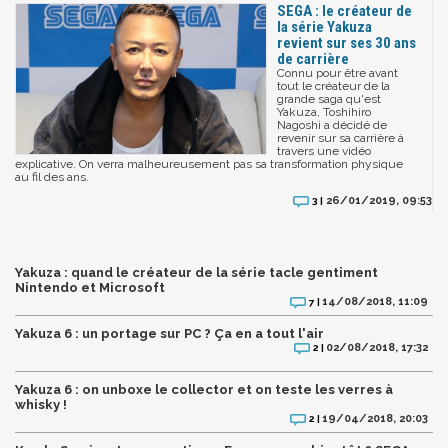
SEGA : le créateur de
la série Yakuza
revient sur ses 30 ans
de carrière
Connu pour être avant
tout le créateur de la
grande saga qu'est
Yakuza, Toshihiro
Nagoshi a décidé de
revenir sur sa carrière à
travers une vidéo
explicative. On verra malheureusement pas sa transformation physique
au fil des ans.
26/01/2019, 09:53
3 |
Yakuza : quand le créateur de la série tacle gentiment
Nintendo et Microsoft
14/08/2018, 11:09
7 |
Yakuza 6 : un portage sur PC ? Ça en a tout l'air
02/08/2018, 17:32
2 |
Yakuza 6 : on unboxe le collector et on teste les verres à
whisky !
19/04/2018, 20:03
2 |