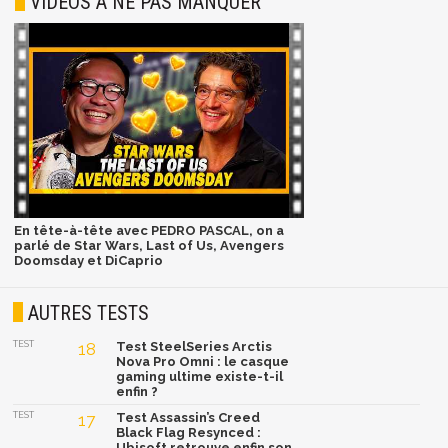
VIDÉOS À NE PAS MANQUER
En tête-à-tête avec PEDRO PASCAL, on a
parlé de Star Wars, Last of Us, Avengers
Doomsday et DiCaprio
AUTRES TESTS
TEST
18
Test SteelSeries Arctis
Nova Pro Omni : le casque
gaming ultime existe-t-il
enfin ?
TEST
17
Test Assassin’s Creed
Black Flag Resynced :
Ubisoft retrouve enfin son