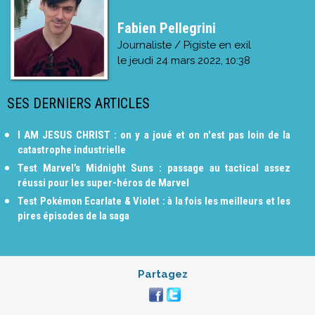
Fabien Pellegrini
Journaliste / Pigiste en exil
le
jeudi 24 mars 2022, 10:38
SES DERNIERS ARTICLES
I AM JESUS CHRIST : on y a joué et on n'est pas loin de la
catastrophe industrielle
Test Marvel’s Midnight Suns : passage au tactical assez
réussi pour les super-héros de Marvel
Test Pokémon Ecarlate & Violet : à la fois les meilleurs et les
pires épisodes de la saga
Partagez