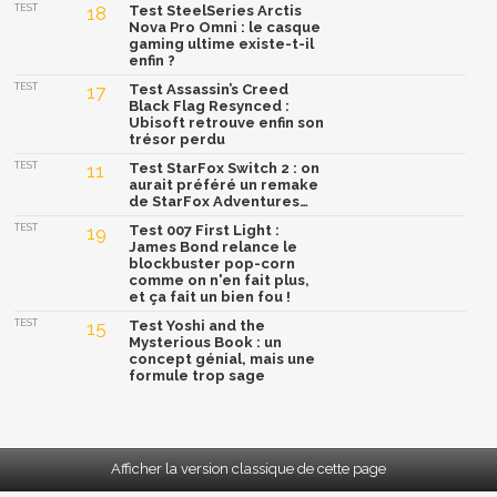
TEST
18
Test SteelSeries Arctis
Nova Pro Omni : le casque
gaming ultime existe-t-il
enfin ?
TEST
17
Test Assassin’s Creed
Black Flag Resynced :
Ubisoft retrouve enfin son
trésor perdu
TEST
11
Test StarFox Switch 2 : on
aurait préféré un remake
de StarFox Adventures…
TEST
19
Test 007 First Light :
James Bond relance le
blockbuster pop-corn
comme on n'en fait plus,
et ça fait un bien fou !
TEST
15
Test Yoshi and the
Mysterious Book : un
concept génial, mais une
formule trop sage
Afficher la version classique de cette page