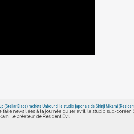
Up (Stellar Blade) rachète Unbound, le studio japonais de Shinji Mikami (Resident
fake news liées à la journée du 1er avril, le studio sud-corée
kami, le créateur de Resident Evil.