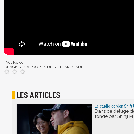
Vos Notes :
RÉAGISSEZ A PROPOS DE STELLAR BLADE
LES ARTICLES
Le studio coréen Shift 
Dans ce déluge de 
fondé par Shinji Mi