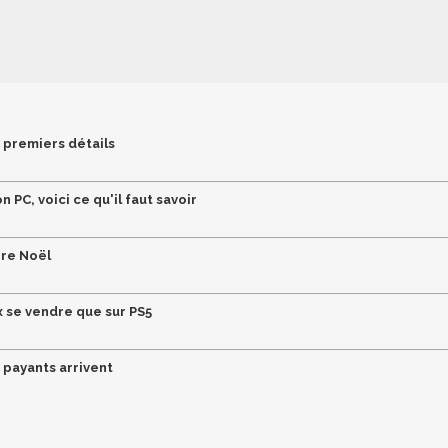
, premiers détails
on PC, voici ce qu'il faut savoir
ère Noël
ux se vendre que sur PS5
s payants arrivent