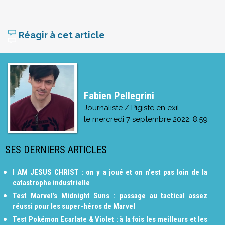
Réagir à cet article
Fabien Pellegrini
Journaliste / Pigiste en exil
le
mercredi 7 septembre 2022, 8:59
SES DERNIERS ARTICLES
I AM JESUS CHRIST : on y a joué et on n'est pas loin de la
catastrophe industrielle
Test Marvel’s Midnight Suns : passage au tactical assez
réussi pour les super-héros de Marvel
Test Pokémon Ecarlate & Violet : à la fois les meilleurs et les