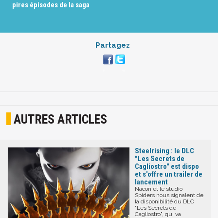
pires épisodes de la saga
Partagez
AUTRES ARTICLES
Steelrising : le DLC
"Les Secrets de
Cagliostro" est dispo
et s'offre un trailer de
lancement
Nacon et le studio
Spiders nous signalent de
la disponibilité du DLC
"Les Secrets de
Cagliostro", qui va