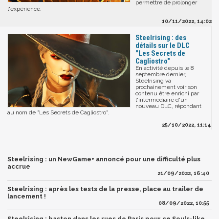
permettre de prolonger
l'expérience.
10/11/2022, 14:02
Steelrising : des
détails sur le DLC
"Les Secrets de
Cagliostro"
En activité depuis le 8
septembre dernier,
Steelrising va
prochainement voir son
contenu être enrichi par
l'intermédiaire d'un
nouveau DLC, répondant
au nom de "Les Secrets de Cagliostro".
25/10/2022, 11:14
Steelrising : un NewGame+ annoncé pour une difficulté plus
accrue
21/09/2022, 16:40
Steelrising : après les tests de la presse, place au trailer de
lancement !
08/09/2022, 10:55
Steelrising : baston dans les rues de Paris pour ce Souls-like