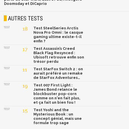
Doomsday et DiCaprio
AUTRES TESTS
TEST
18
Test SteelSeries Arctis
Nova Pro Omni : le casque
gaming ultime existe-t-il
enfin ?
TEST
17
Test Assassin’s Creed
Black Flag Resynced :
Ubisoft retrouve enfin son
trésor perdu
TEST
11
Test StarFox Switch 2 : on
aurait préféré un remake
de StarFox Adventures…
TEST
19
Test 007 First Light :
James Bond relance le
blockbuster pop-corn
comme on n'en fait plus,
et ça fait un bien fou !
TEST
15
Test Yoshi and the
Mysterious Book : un
concept génial, mais une
formule trop sage