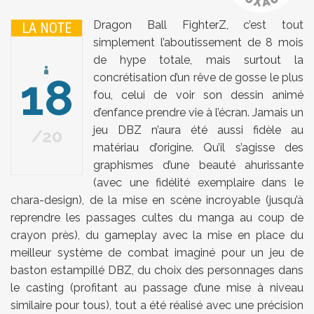
Dragon Ball FighterZ, c’est tout
LA NOTE
simplement l’aboutissement de 8 mois
de hype totale, mais surtout la
18
concrétisation d’un rêve de gosse le plus
fou, celui de voir son dessin animé
d’enfance prendre vie à l’écran. Jamais un
jeu DBZ n’aura été aussi fidèle au
20
matériau d’origine. Qu’il s’agisse des
graphismes d’une beauté ahurissante
(avec une fidélité exemplaire dans le
chara-design), de la mise en scène incroyable (jusqu’à
reprendre les passages cultes du manga au coup de
crayon près), du gameplay avec la mise en place du
meilleur système de combat imaginé pour un jeu de
baston estampillé DBZ, du choix des personnages dans
le casting (profitant au passage d’une mise à niveau
similaire pour tous), tout a été réalisé avec une précision