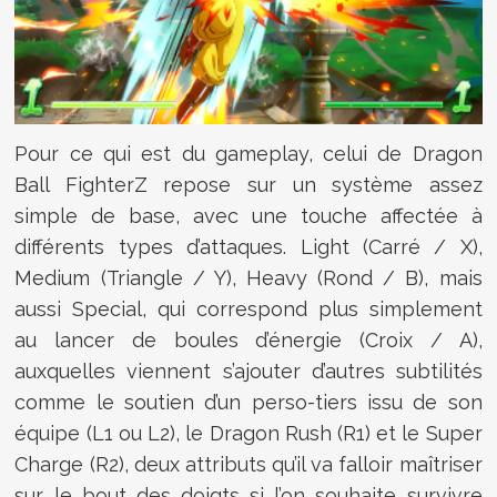
Pour ce qui est du gameplay, celui de Dragon
Ball FighterZ repose sur un système assez
simple de base, avec une touche affectée à
différents types d’attaques. Light (Carré / X),
Medium (Triangle / Y), Heavy (Rond / B), mais
aussi Special, qui correspond plus simplement
au lancer de boules d’énergie (Croix / A),
auxquelles viennent s’ajouter d’autres subtilités
comme le soutien d’un perso-tiers issu de son
équipe (L1 ou L2), le Dragon Rush (R1) et le Super
Charge (R2), deux attributs qu’il va falloir maîtriser
sur le bout des doigts si l’on souhaite survivre