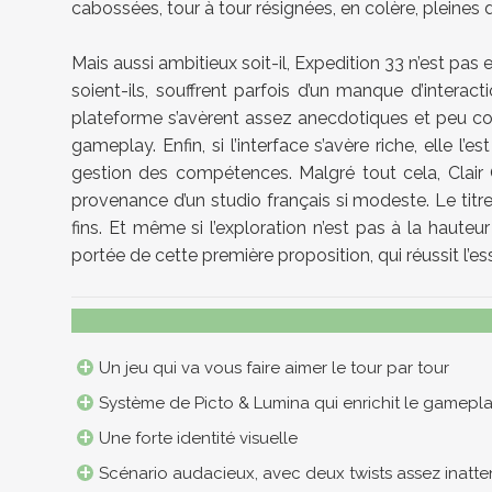
cabossées, tour à tour résignées, en colère, pleines d’
Mais aussi ambitieux soit-il, Expedition 33 n’est pas
soient-ils, souffrent parfois d’un manque d’interact
plateforme s’avèrent assez anecdotiques et peu con
gameplay. Enfin, si l’interface s’avère riche, elle l
gestion des compétences. Malgré tout cela, Clair 
provenance d’un studio français si modeste. Le titre
fins. Et même si l’exploration n’est pas à la haute
portée de cette première proposition, qui réussit l’esse
Un jeu qui va vous faire aimer le tour par tour
Système de Picto & Lumina qui enrichit le gamepl
Une forte identité visuelle
Scénario audacieux, avec deux twists assez inatt