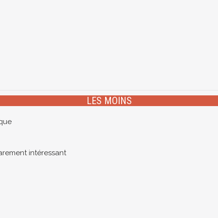
LES MOINS
ïque
rarement intéressant