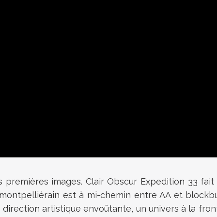
eurs premières images. Clair Obscur Expedition 33 fa
 montpelliérain est à mi-chemin entre AA et blockbu
a direction artistique envoûtante, un univers à la fro