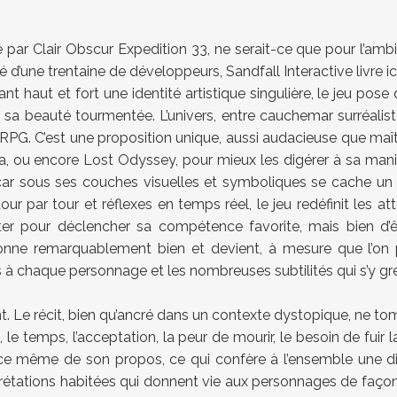
é par Clair Obscur Expedition 33, ne serait-ce que pour l’ambit
d’une trentaine de développeurs, Sandfall Interactive livre 
ant haut et fort une identité artistique singulière, le jeu po
a beauté tourmentée. L’univers, entre cauchemar surréaliste
RPG. C’est une proposition unique, aussi audacieuse que maît
, ou encore Lost Odyssey, pour mieux les digérer à sa maniè
 car sous ses couches visuelles et symboliques se cache 
r par tour et réflexes en temps réel, le jeu redéfinit les at
enter pour déclencher sa compétence favorite, mais bien d’ê
tionne remarquablement bien et devient, à mesure que l’on p
à chaque personnage et les nombreuses subtilités qui s’y gref
nt. Le récit, bien qu’ancré dans un contexte dystopique, ne tomb
e temps, l’acceptation, la peur de mourir, le besoin de fuir la
tance même de son propos, ce qui confère à l’ensemble une
ations habitées qui donnent vie aux personnages de façon rare