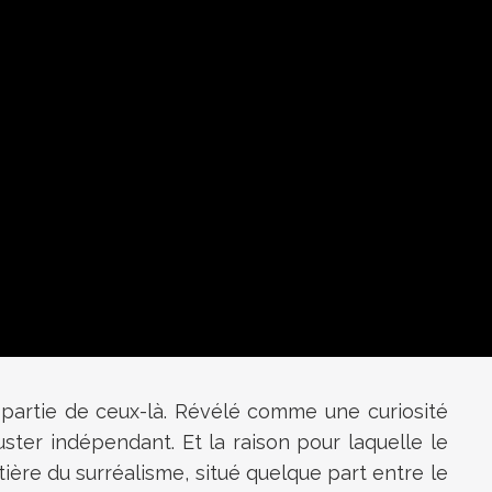
it partie de ceux-là. Révélé comme une curiosité
ster indépendant. Et la raison pour laquelle le
ntière du surréalisme, situé quelque part entre le