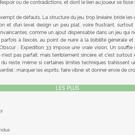
espoir ou de contradictions, et dont le lien au joueur se tisse 
 exempt de défauts. La structure du jeu, trop linéaire, bride le
ion et d’un level design un peu plat, voire frustrant, surto
vaincantes, comme un ajout dispensable dans un jeu qui ne 
’est parfois à l’excès, au point de nuire à la lisibilité génér
Obscur : Expedition 33 impose une vraie vision. Un souffl
 n'est pas parfait, mais terriblement sincère, et c'est surtou
ur du reste, même si certaines limites techniques trahissen
ntiel : marquer les esprits, faire vibrer, et donner envie de cro
LES PLUS
ay
endus