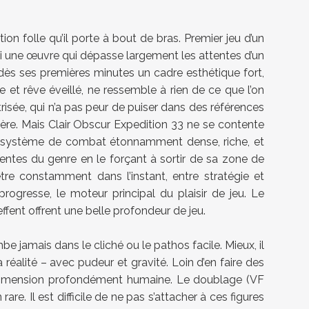
ion folle qu’il porte à bout de bras. Premier jeu d’un
ici une œuvre qui dépasse largement les attentes d’un
se dès ses premières minutes un cadre esthétique fort,
 et rêve éveillé, ne ressemble à rien de ce que l’on
risée, qui n’a pas peur de puiser dans des références
re. Mais Clair Obscur Expedition 33 ne se contente
un système de combat étonnamment dense, riche, et
tentes du genre en le forçant à sortir de sa zone de
tre constamment dans l’instant, entre stratégie et
rogresse, le moteur principal du plaisir de jeu. Le
fent offrent une belle profondeur de jeu.
e jamais dans le cliché ou le pathos facile. Mieux, il
 réalité – avec pudeur et gravité. Loin d’en faire des
 dimension profondément humaine. Le doublage (VF
. Il est difficile de ne pas s’attacher à ces figures