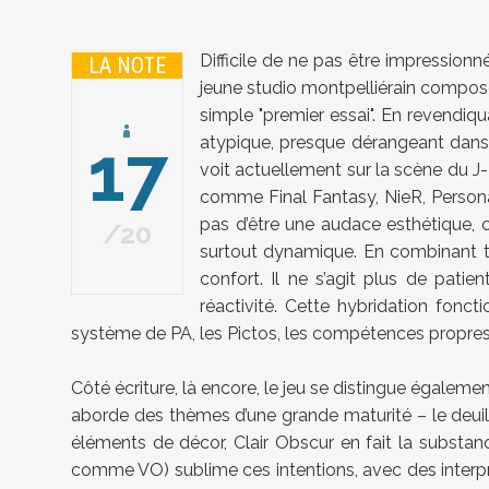
Difficile de ne pas être impressionn
LA NOTE
jeune studio montpelliérain composé 
simple "premier essai". En revendiqu
17
atypique, presque dérangeant dans s
voit actuellement sur la scène du J-
comme Final Fantasy, NieR, Persona
pas d’être une audace esthétique,
20
surtout dynamique. En combinant tou
confort. Il ne s’agit plus de pati
réactivité. Cette hybridation fonc
système de PA, les Pictos, les compétences propres 
Côté écriture, là encore, le jeu se distingue égaleme
aborde des thèmes d’une grande maturité – le deuil, l
éléments de décor, Clair Obscur en fait la subs
comme VO) sublime ces intentions, avec des interprét