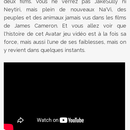
deux films. Vous ne verrez pas JakeSully ni
Neytiri, mais plein de nouveaux Na'Vi, des
peuples et des animaux jamais vus dans les films
de James Cameron. Et vous allez voir que
l'histoire de cet Avatar jeu vidéo est à la fois sa
force, mais aussi l'une de ses faiblesses, mais on
y revient dans quelques instants.