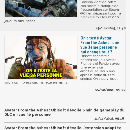
Pandora vient de battre
son record historique de
fréquentation sur Steam
(PC), en dépassant pour la
première fois les 12 000
joueurs simultanés.
29/12/2025, 11:48
On a testé Avatar
From the Ashes : une
vue 3ème personne
qui change tout ?
Ubisoft s’apprête à
enrichir son jeu Avatar
Frontiers of Pandora avec
une extension
ambitieuse, deux ans
après la sortie du titre
original. On a pu y jouer,
voici nos impressions manette en mains.
05/12/2025, 09:00
Avatar From the Ashes : Ubisoft dévoile 6 min de gameplay du
DLC en vue 3è personne
21/11/2025, 09:16
Avatar From the Ashes : Ubisoft dévoile l'extension adaptée