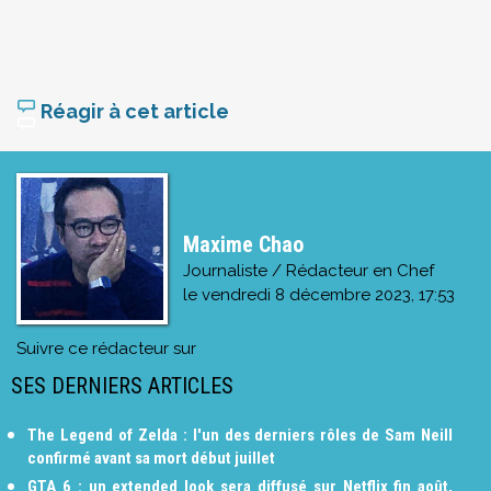
Réagir à cet article
Maxime Chao
Journaliste / Rédacteur en Chef
le
vendredi 8 décembre 2023, 17:53
Suivre ce rédacteur sur
SES DERNIERS ARTICLES
The Legend of Zelda : l'un des derniers rôles de Sam Neill
confirmé avant sa mort début juillet
GTA 6 : un extended look sera diffusé sur Netflix fin août,