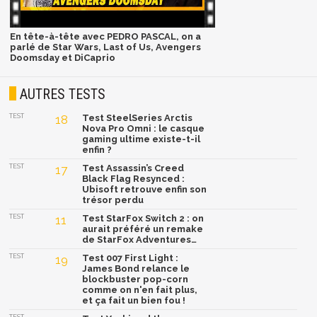
En tête-à-tête avec PEDRO PASCAL, on a
parlé de Star Wars, Last of Us, Avengers
Doomsday et DiCaprio
AUTRES TESTS
TEST
18
Test SteelSeries Arctis
Nova Pro Omni : le casque
gaming ultime existe-t-il
enfin ?
TEST
17
Test Assassin’s Creed
Black Flag Resynced :
Ubisoft retrouve enfin son
trésor perdu
TEST
11
Test StarFox Switch 2 : on
aurait préféré un remake
de StarFox Adventures…
TEST
19
Test 007 First Light :
James Bond relance le
blockbuster pop-corn
comme on n'en fait plus,
et ça fait un bien fou !