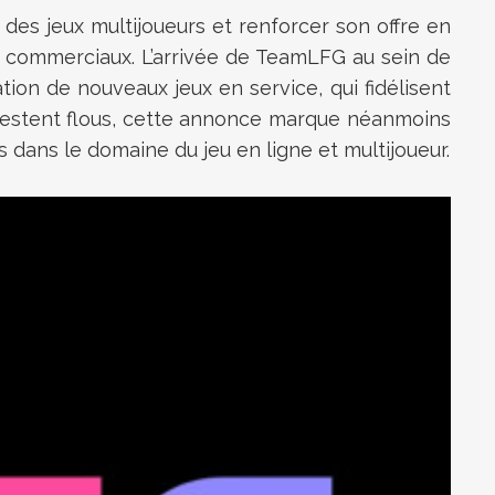
é des jeux multijoueurs et renforcer son offre en
e commerciaux. L’arrivée de TeamLFG au sein de
tion de nouveaux jeux en service, qui fidélisent
io restent flous, cette annonce marque néanmoins
s dans le domaine du jeu en ligne et multijoueur.