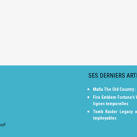
SES DERNIERS ART
Mafia The Old Country :
Fire Emblem Fortune's
lignes temporelles
Tomb Raider Legacy o
impitoyables
hef