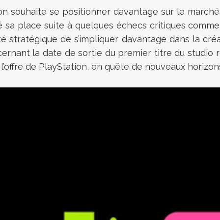
ation souhaite se positionner davantage sur le march
vé sa place suite à quelques échecs critiques comm
é stratégique de s’impliquer davantage dans la créa
oncernant la date de sortie du premier titre du stud
l’offre de PlayStation, en quête de nouveaux horizon