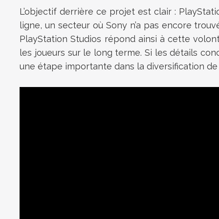
L’objectif derrière ce projet est clair : PlaySt
ligne, un secteur où Sony n’a pas encore trou
PlayStation Studios répond ainsi à cette volont
les joueurs sur le long terme. Si les détails c
une étape importante dans la diversification de 