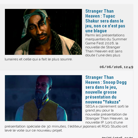
Stranger Than
Heaven : Tupac
Shakur sera dans le
jeu, non ce n'est pas
une blague
Parmi les présentations
marquantes du Summer
Game Fest 2026, la
nouvelle de Stranger
Than Heaven est sans
doute l'une des plus
lunaires et celle qui a fait le plus sourire.
06/06/2026, 12:49
Stranger Than
Heaven : Snoop Dogg
sera dans le jeu,
nouvelle grosse
présentation du
nouveau "Yakuza"
SEGA a clairement sorti le
grand jeu pour la
nouvelle présentation de
Stranger Than Heaven, sa
nouvelle IP. Lors d’une
présentation spéciale de 30 minutes, l'éditeur japonais et RGG Studio ont
levé le voile sur ce nouveau projet.