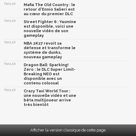
TRAILER
Mafia The Old Country : le
retour d'Ennio Salieri est
au cœur du premier DLC
TRAILER
Street Fighter 6 : Yasmine
est disponible, voici une
nouvelle vidéo de son
gameplay
TRAILER
NBA 2K27 revoit sa
défense et transforme le
système de dunks,
nouveau gameplay
TRAILER
Dragon Ball: Sparking!
Zero : le DLC Super Limit-
Breaking NEO est
disponible avec un
contenu colossal
TRAILER
Crazy Taxi World Tour :
une nouvelle vidéo et une
bêta multijoueur arrive
très bientôt
Afficher la version classique de cette page