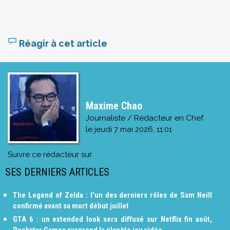
Réagir à cet article
Maxime Chao
Journaliste / Rédacteur en Chef
le
jeudi 7 mai 2026, 11:01
Suivre ce rédacteur sur
SES DERNIERS ARTICLES
The Legend of Zelda : l'un des derniers rôles de Sam Neill
confirmé avant sa mort début juillet
GTA 6 : un extended look sera diffusé sur Netflix fin août,
Rockstar Games surprend la planète jeu vidéo