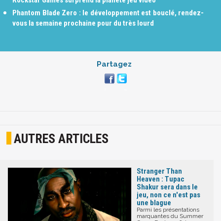
Phantom Blade Zero : le développement est bouclé, rendez-
vous la semaine prochaine pour du très lourd
Partagez
AUTRES ARTICLES
Stranger Than
Heaven : Tupac
Shakur sera dans le
jeu, non ce n'est pas
une blague
Parmi les présentations
marquantes du Summer