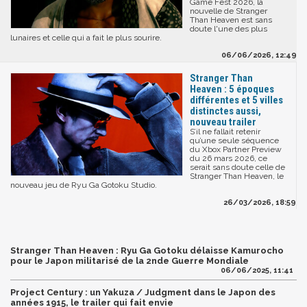
Game Fest 2026, la
nouvelle de Stranger
Than Heaven est sans
doute l'une des plus
lunaires et celle qui a fait le plus sourire.
06/06/2026, 12:49
Stranger Than
Heaven : 5 époques
différentes et 5 villes
distinctes aussi,
nouveau trailer
S’il ne fallait retenir
qu’une seule séquence
du Xbox Partner Preview
du 26 mars 2026, ce
serait sans doute celle de
Stranger Than Heaven, le
nouveau jeu de Ryu Ga Gotoku Studio.
26/03/2026, 18:59
Stranger Than Heaven : Ryu Ga Gotoku délaisse Kamurocho
pour le Japon militarisé de la 2nde Guerre Mondiale
06/06/2025, 11:41
Project Century : un Yakuza / Judgment dans le Japon des
années 1915, le trailer qui fait envie