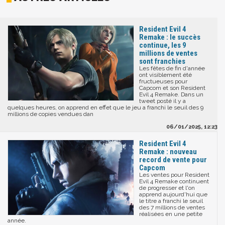
Resident Evil 4
Remake : le succès
continue, les 9
millions de ventes
sont franchies
Les fêtes de fin d'année
ont visiblement été
fructueuses pour
Capcom et son Resident
Evil 4 Remake. Dans un
tweet posté il y a
quelques heures, on apprend en effet que le jeu a franchi le seuil des 9
millions de copies vendues dan
06/01/2025, 12:23
Resident Evil 4
Remake : nouveau
record de vente pour
Capcom
Les ventes pour Resident
Evil 4 Remake continuent
de progresser et l'on
apprend aujourd'hui que
le titre a franchi le seuil
des 7 millions de ventes
réalisées en une petite
année.