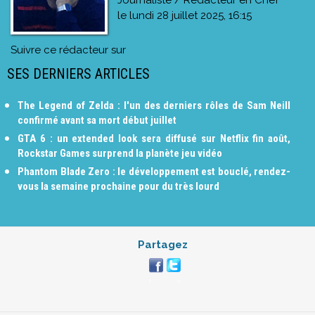
le
lundi 28 juillet 2025, 16:15
Suivre ce rédacteur sur
SES DERNIERS ARTICLES
The Legend of Zelda : l'un des derniers rôles de Sam Neill
confirmé avant sa mort début juillet
GTA 6 : un extended look sera diffusé sur Netflix fin août,
Rockstar Games surprend la planète jeu vidéo
Phantom Blade Zero : le développement est bouclé, rendez-
vous la semaine prochaine pour du très lourd
Partagez