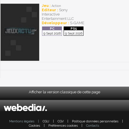
Jeu :
Action
Editeur :
Sony
Interactive
Entertainment LLC
Développeur :
S-GAME
9 Sept 2026
9 Sept 2026
Afficher la version classique de cette page
Mentions légales
|
CGU
|
CGV
|
Politique données personnelles
|
Cookies
|
Préférences cookies
|
Contacts