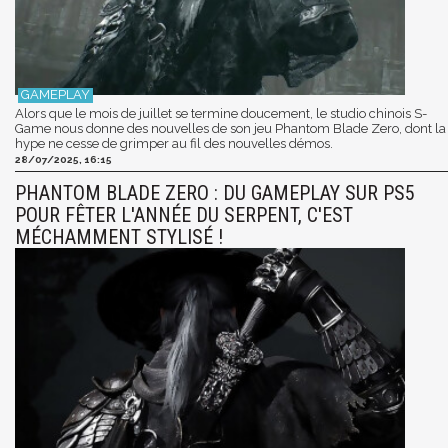
Alors que le mois de juillet se termine doucement, le studio chinois S-
Game nous donne des nouvelles de son jeu Phantom Blade Zero, dont la
hype ne cesse de grimper au fil des nouvelles démos.
28/07/2025, 16:15
PHANTOM BLADE ZERO : DU GAMEPLAY SUR PS5
POUR FÊTER L'ANNÉE DU SERPENT, C'EST
MÉCHAMMENT STYLISÉ !