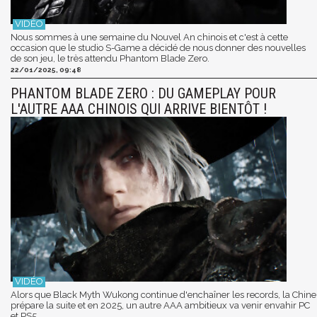
Nous sommes à une semaine du Nouvel An chinois et c'est à cette
occasion que le studio S-Game a décidé de nous donner des nouvelles
de son jeu, le très attendu Phantom Blade Zero.
22/01/2025, 09:48
PHANTOM BLADE ZERO : DU GAMEPLAY POUR
L'AUTRE AAA CHINOIS QUI ARRIVE BIENTÔT !
Alors que Black Myth Wukong continue d'enchaîner les records, la Chine
prépare la suite et en 2025, un autre AAA ambitieux va venir envahir PC
et PS5.