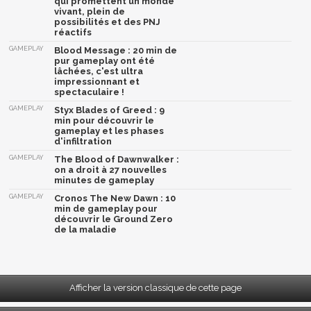
qui promettent un monde
vivant, plein de
possibilités et des PNJ
réactifs
GAMEPLAY
Blood Message : 20 min de
pur gameplay ont été
lâchées, c'est ultra
impressionnant et
spectaculaire !
GAMEPLAY
Styx Blades of Greed : 9
min pour découvrir le
gameplay et les phases
d'infiltration
GAMEPLAY
The Blood of Dawnwalker :
on a droit à 27 nouvelles
minutes de gameplay
GAMEPLAY
Cronos The New Dawn : 10
min de gameplay pour
découvrir le Ground Zero
de la maladie
Afficher la version classique de cette page