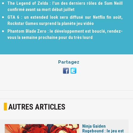
The Legend of Zelda : l'un des derniers rôles de Sam Neill
confirmé avant sa mort début juillet
GTA 6 : un extended look sera diffusé sur Netflix fin août,
Rockstar Games surprend la planète jeu vidéo
Phantom Blade Zero : le développement est bouclé, rendez-
vous la semaine prochaine pour du très lourd
Partagez
AUTRES ARTICLES
Ninja Gaiden
Ragebound : le jeu est