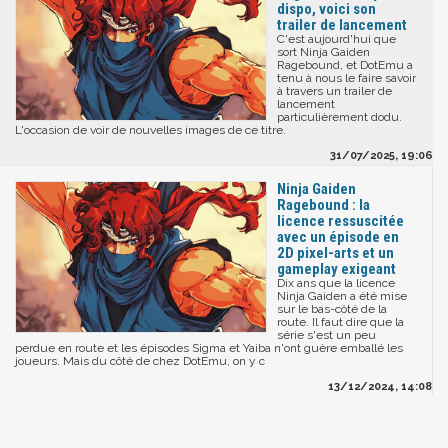
dispo, voici son
trailer de lancement
C'est aujourd'hui que
sort Ninja Gaiden
Ragebound, et DotEmu a
tenu à nous le faire savoir
à travers un trailer de
lancement
particulièrement dodu.
L'occasion de voir de nouvelles images de ce titre.
31/07/2025, 19:06
Ninja Gaiden
Ragebound : la
licence ressuscitée
avec un épisode en
2D pixel-arts et un
gameplay exigeant
Dix ans que la licence
Ninja Gaiden a été mise
sur le bas-côté de la
route. Il faut dire que la
série s'est un peu
perdue en route et les épisodes Sigma et Yaiba n'ont guère emballé les
joueurs. Mais du côté de chez DotEmu, on y c
13/12/2024, 14:08