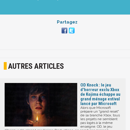
Partagez
AUTRES ARTICLES
OD Knock : le jeu
d'horreur exclu Xbox
de Kojima échappe au
grand ménage estival
lancé par Microsoft
Alors que Microsoft
prépare un "grand reset"
de sa branche Xbox, tous
les projets ne semblent
pas logés à la même
enseigne. OD, le jeu