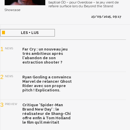
baptisé OD – pour Overdose – le jeu vient de
refaire surface lors du Beyond the Strand
Showcase
23/09/2025, 09:17
LES + LUS
1
NEWS
Far Cry : un nouveau jeu
très ambitieux après
l'abandon de son
extraction shooter ?
2
NEWS
Ryan Gosling a convaincu
Marvel de relancer Ghost
Rider avec son propre
pitch ! Explications.
3
PREVIEW
Critique 'Spider-Man
Brand New Day' : le
réalisateur de Shang-Chi
offre enfin à Tom Holland
le film qu’il méritait