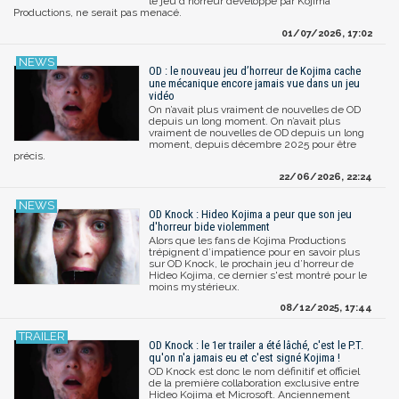
le jeu d'horreur développé par Kojima
Productions, ne serait pas menacé.
01/07/2026, 17:02
OD : le nouveau jeu d’horreur de Kojima cache
une mécanique encore jamais vue dans un jeu
vidéo
On n’avait plus vraiment de nouvelles de OD
depuis un long moment. On n’avait plus
vraiment de nouvelles de OD depuis un long
moment, depuis décembre 2025 pour être
précis.
22/06/2026, 22:24
OD Knock : Hideo Kojima a peur que son jeu
d'horreur bide violemment
Alors que les fans de Kojima Productions
trépignent d’impatience pour en savoir plus
sur OD Knock, le prochain jeu d’horreur de
Hideo Kojima, ce dernier s'est montré pour le
moins mystérieux.
08/12/2025, 17:44
OD Knock : le 1er trailer a été lâché, c'est le P.T.
qu'on n'a jamais eu et c'est signé Kojima !
OD Knock est donc le nom définitif et officiel
de la première collaboration exclusive entre
Hideo Kojima et Microsoft. Anciennement