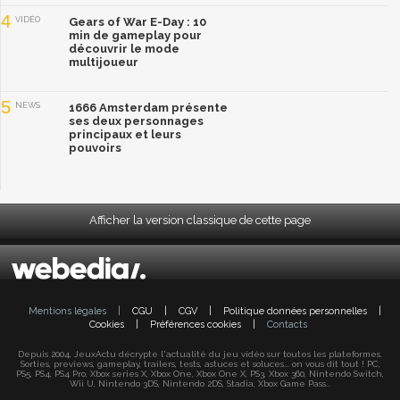
4
VIDÉO
Gears of War E-Day : 10
min de gameplay pour
découvrir le mode
multijoueur
5
NEWS
1666 Amsterdam présente
ses deux personnages
principaux et leurs
pouvoirs
Afficher la version classique de cette page
Mentions légales
|
CGU
|
CGV
|
Politique données personnelles
|
Cookies
|
Préférences cookies
|
Contacts
Depuis 2004, JeuxActu décrypte l'actualité du jeu vidéo sur toutes les plateformes.
Sorties, previews, gameplay, trailers, tests, astuces et soluces... on vous dit tout ! PC,
PS5, PS4, PS4 Pro, Xbox series X, Xbox One, Xbox One X, PS3, Xbox 360, Nintendo Switch,
Wii U, Nintendo 3DS, Nintendo 2DS, Stadia, Xbox Game Pass...