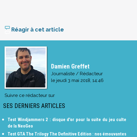
Réagir à cet article
Damien Greffet
Journaliste / Rédacteur
le
jeudi 3 mai 2018, 14:46
Suivre ce rédacteur sur
SES DERNIERS ARTICLES
Test Windjammers 2 : disque d'or pour la suite du jeu culte
de la NeoGeo
Test GTA The Trilogy The Definitive Edition : nos émouvantes