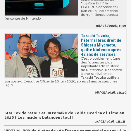
"Joy-Con Drift", la
DGCCRF a annoncé ce 8
juin 2026 une amende
de 35 millions d'euros à
l'encontre de Nintendo.
08/06/2026, 15:21
Takashi Tezuka,
l'éternal bras droit de
Shigeru Miyamoto,
quitte Nintendo après
42 ans de services
C’est probablement l’une
des figures les plus
importantes de l’histoire
de Nintendo qui s’apprête
à tirer sa révérence :
Takashi Tezuka quittera
son poste d’Executive Officer le 26 juin 2026, après 42 ans passés chez
Big N.
08/05/2026, 19:40
Star Fox de retour et un remake de Zelda Ocarina of Time en
2026 ? Les insiders balancent tout !
27/03/2026, 19:19
VIRTUAL BOY de Nintendo : de l’échec commercial en 1995 à la