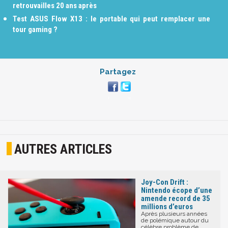
retrouvailles 20 ans après
Test ASUS Flow X13 : le portable qui peut remplacer une
tour gaming ?
Partagez
AUTRES ARTICLES
Joy-Con Drift :
Nintendo écope d’une
amende record de 35
millions d’euros
Après plusieurs années
de polémique autour du
célèbre problème de