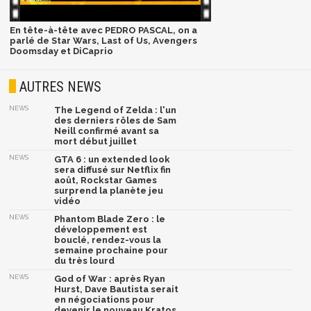
En tête-à-tête avec PEDRO PASCAL, on a
parlé de Star Wars, Last of Us, Avengers
Doomsday et DiCaprio
AUTRES NEWS
NEWS
The Legend of Zelda : l'un
des derniers rôles de Sam
Neill confirmé avant sa
mort début juillet
NEWS
GTA 6 : un extended look
sera diffusé sur Netflix fin
août, Rockstar Games
surprend la planète jeu
vidéo
NEWS
Phantom Blade Zero : le
développement est
bouclé, rendez-vous la
semaine prochaine pour
du très lourd
NEWS
God of War : après Ryan
Hurst, Dave Bautista serait
en négociations pour
devenir le nouveau Kratos