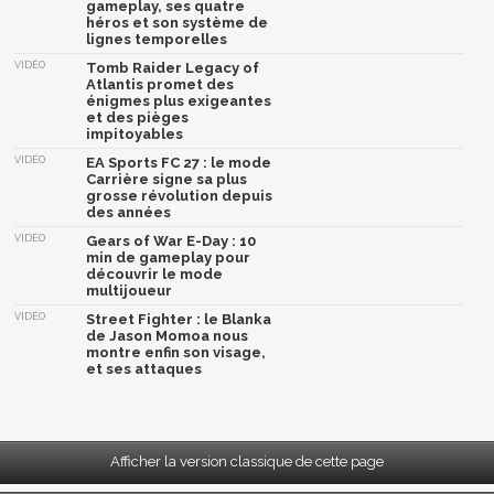
gameplay, ses quatre
héros et son système de
lignes temporelles
VIDÉO
Tomb Raider Legacy of
Atlantis promet des
énigmes plus exigeantes
et des pièges
impitoyables
VIDÉO
EA Sports FC 27 : le mode
Carrière signe sa plus
grosse révolution depuis
des années
VIDÉO
Gears of War E-Day : 10
min de gameplay pour
découvrir le mode
multijoueur
VIDÉO
Street Fighter : le Blanka
de Jason Momoa nous
montre enfin son visage,
et ses attaques
Afficher la version classique de cette page