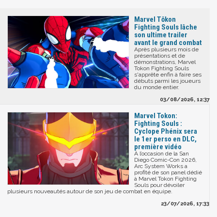
Marvel Tōkon
Fighting Souls lâche
son ultime trailer
avant le grand combat
Après plusieurs mois de
présentations et de
démonstrations, Marvel
Tokon Fighting Souls
s'apprête enfin à faire ses
débuts parmi les joueurs
du monde entier.
03/08/2026, 12:37
Marvel Tokon:
Fighting Souls :
Cyclope Phénix sera
le 1er perso en DLC,
première vidéo
À l’occasion de la San
Diego Comic-Con 2026,
Arc System Works a
profité de son panel dédié
à Marvel Tokon Fighting
Souls pour dévoiler
plusieurs nouveautés autour de son jeu de combat en équipe.
23/07/2026, 17:33