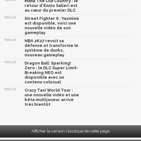
TRAILER
Mafia The Old Country : le
retour d'Ennio Salieri est
au cœur du premier DLC
TRAILER
Street Fighter 6 : Yasmine
est disponible, voici une
nouvelle vidéo de son
gameplay
TRAILER
NBA 2K27 revoit sa
défense et transforme le
système de dunks,
nouveau gameplay
TRAILER
Dragon Ball: Sparking!
Zero : le DLC Super Limit-
Breaking NEO est
disponible avec un
contenu colossal
TRAILER
Crazy Taxi World Tour :
une nouvelle vidéo et une
bêta multijoueur arrive
très bientôt
Afficher la version classique de cette page