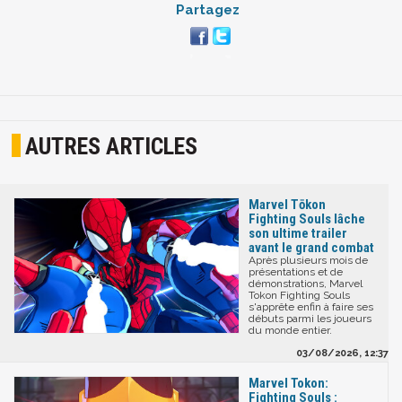
Partagez
AUTRES ARTICLES
Marvel Tōkon
Fighting Souls lâche
son ultime trailer
avant le grand combat
Après plusieurs mois de
présentations et de
démonstrations, Marvel
Tokon Fighting Souls
s'apprête enfin à faire ses
débuts parmi les joueurs
du monde entier.
03/08/2026, 12:37
Marvel Tokon:
Fighting Souls :