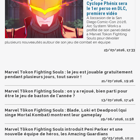
Cyclope Phénix sera
le 1er perso en DLC,
première vidéo
À l’occasion de la San
Diego Comic-Con 2026,
Arc System Works a
profité de son panel dédié
à Marvel Tokon Fighting
Souls pour dévoiler
plusieurs nouveautés autour de son jeu de combat en équipe.
23/07/2026, 17:33
Marvel Tokon Fighting Souls : le jeu est jouable gratuitement
pendant plusieurs jours, tout savoir !
21/07/2026, 19:26
Marvel Tōkon Fighting Souls : on y a rejoué, bien parti pour
être le jeu de baston de l'année ?
13/07/2026, 17:46
Marvel Tōkon Fighting Souls : Blade, Loki et Deadpool (qui
singe Mortal Kombat) montrent leur gameplay
29/06/2026, 11:58
Marvel Tōkon Fighting Souls introduit Peni Parker et une
nouvelle équipe de héros, les Amazing Guardians
23/03/2026, 10:21