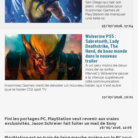
San Diego qui bat son
plein, impossible pour
Insomniac Games et
PlayStation de manquer
une telle oc
23/07/2026, 17:04
Wolverine PS5 :
Sabretooth, Lady
Deathstrike, The
Hand, du beau monde
dans le nouveau
trailer
À un peu moins de deux
mois de sa sortie,
Marvel's Wolverine passe
à la vitesse supérieure
côté communication.
Insomniac Games vient de dévoiler un nouveau trailer, qui n'est autre
que le trailer CGI spot TV.
17/07/2026, 10:01
Fini les portages PC, PlayStation veut revenir aux vraies
exclusivités, Jason Schreier fait fuiter un mail de Sony
18/05/2026, 22:06
PlayStation est en train de faire marche arrière sur le PC pour