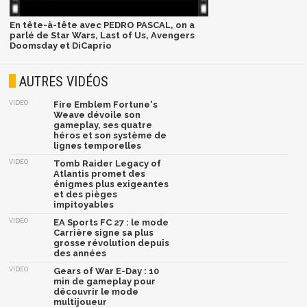
En tête-à-tête avec PEDRO PASCAL, on a
parlé de Star Wars, Last of Us, Avengers
Doomsday et DiCaprio
AUTRES VIDÉOS
VIDÉO
Fire Emblem Fortune's
Weave dévoile son
gameplay, ses quatre
héros et son système de
lignes temporelles
VIDÉO
Tomb Raider Legacy of
Atlantis promet des
énigmes plus exigeantes
et des pièges
impitoyables
VIDÉO
EA Sports FC 27 : le mode
Carrière signe sa plus
grosse révolution depuis
des années
VIDÉO
Gears of War E-Day : 10
min de gameplay pour
découvrir le mode
multijoueur