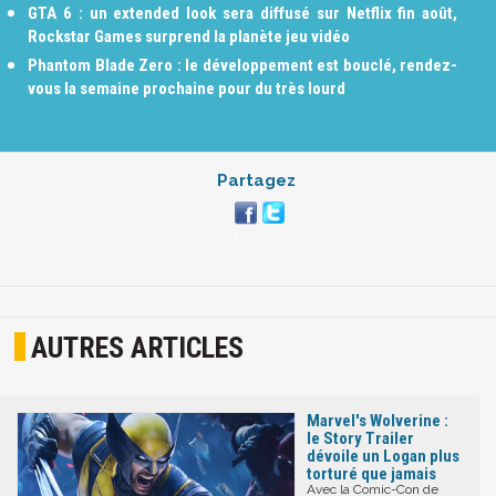
GTA 6 : un extended look sera diffusé sur Netflix fin août,
Rockstar Games surprend la planète jeu vidéo
Phantom Blade Zero : le développement est bouclé, rendez-
vous la semaine prochaine pour du très lourd
Partagez
AUTRES ARTICLES
Marvel's Wolverine :
le Story Trailer
dévoile un Logan plus
torturé que jamais
Avec la Comic-Con de