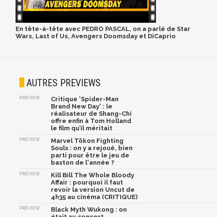
En tête-à-tête avec PEDRO PASCAL, on a parlé de Star
Wars, Last of Us, Avengers Doomsday et DiCaprio
AUTRES PREVIEWS
PREVIEW
Critique 'Spider-Man
Brand New Day' : le
réalisateur de Shang-Chi
offre enfin à Tom Holland
le film qu’il méritait
PREVIEW
Marvel Tōkon Fighting
Souls : on y a rejoué, bien
parti pour être le jeu de
baston de l'année ?
PREVIEW
Kill Bill The Whole Bloody
Affair : pourquoi il faut
revoir la version Uncut de
4h35 au cinéma (CRITIQUE)
PREVIEW
Black Myth Wukong : on
était au concert