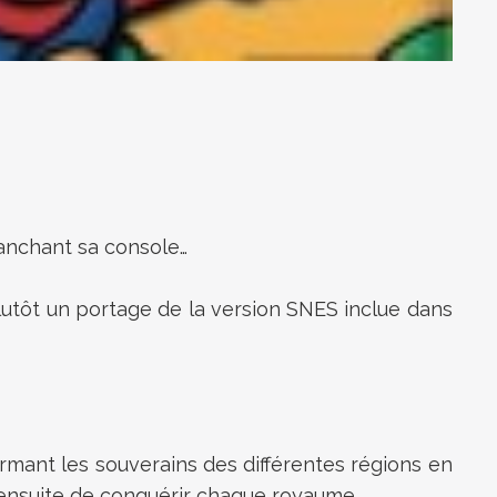
anchant sa console…
lutôt un portage de la version SNES inclue dans
rmant les souverains des différentes régions en
it ensuite de conquérir chaque royaume.