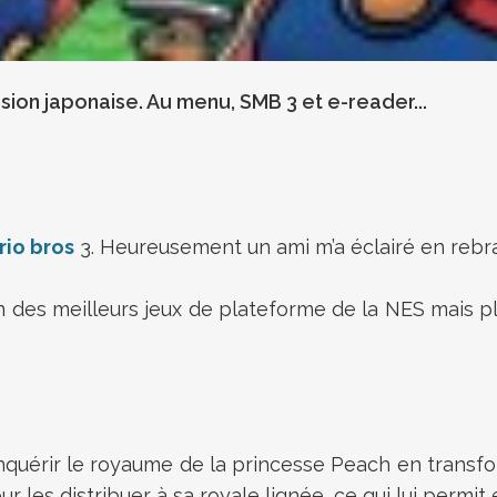
rsion japonaise. Au menu, SMB 3 et e-reader...
rio bros
3. Heureusement un ami m’a éclairé en rebr
n des meilleurs jeux de plateforme de la NES mais p
quérir le royaume de la princesse Peach en transfo
our les distribuer à sa royale lignée, ce qui lui perm