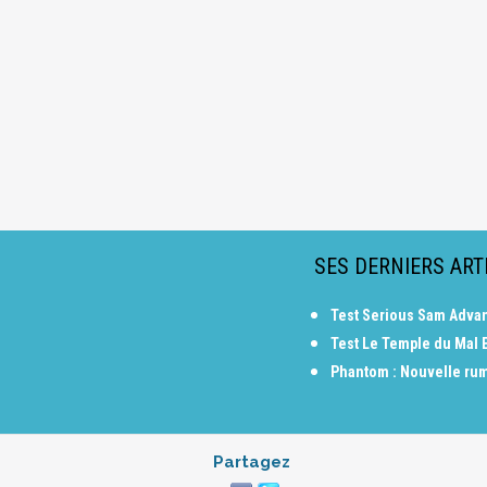
SES DERNIERS ART
Test Serious Sam Adva
Test Le Temple du Mal 
Phantom : Nouvelle ru
Partagez