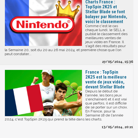
Charts France :
TopSpin 2K25 et
Stellar Blade se font
balayer par Nintendo,
voici le classement
Comme c'est le cas
chaque lundi, le SELL a
publié le classement des
meilleures ventes de
jeux vidéo en France. Il
s'agit des résultats pour
la Semaine 20, soit du 20 au 26 mai 2024, et première chose que l'on
peut constater...
27/05/2024, 15:36
France : TopSpin
2K25 est la meilleure
vente de jeux vidéo,
devant Stellar Blade
Depuis le début de
l'année, les bons jeux
s'enchaînent et il est vrai
que parfois, il est difficile
de se porter sur un choix.
En France, pour la
Semaine 18 de l'année
2024, c'est TopSpin 2K25 qui prend la tête dans les charts.
13/05/2024, 20:21