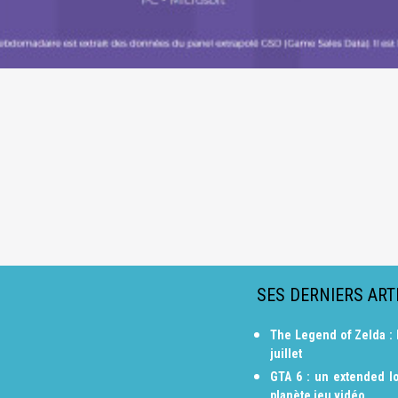
SES DERNIERS ART
The Legend of Zelda : 
juillet
GTA 6 : un extended lo
planète jeu vidéo