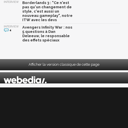
INTERVIEW
Borderlands 3 : "Ce n'est
pas qu'un changement de
style, c'est aussi un
nouveau gameplay", notre
ITW avec les devs
INTERVIEW
Avengers Infinity War : nos
4
5 questions à Dan
Deleeuw, le responsable
des effets spéciaux
Afficher la version classique de cette page
Mentions légales
|
CGU
|
CGV
|
Politique données personnelles
|
Cookies
|
Préférences cookies
|
Contacts
Depuis 2004, JeuxActu décrypte l'actualité du jeu vidéo sur toutes les plateformes.
Sorties, previews, gameplay, trailers, tests, astuces et soluces... on vous dit tout ! PC,
PS5, PS4, PS4 Pro, Xbox series X, Xbox One, Xbox One X, PS3, Xbox 360, Nintendo Switch,
Wii U, Nintendo 3DS, Nintendo 2DS, Stadia, Xbox Game Pass...
Jeuxactu.com est édité par
Webedia
Réalisation Vitalyn