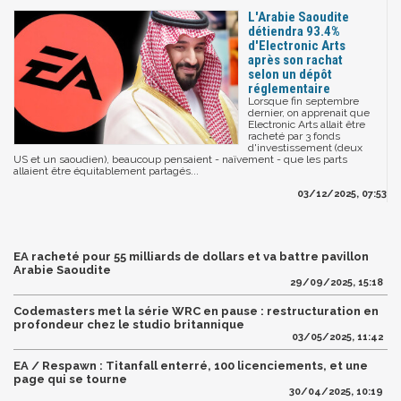
L'Arabie Saoudite
détiendra 93.4%
d'Electronic Arts
après son rachat
selon un dépôt
réglementaire
Lorsque fin septembre
dernier, on apprenait que
Electronic Arts allait être
racheté par 3 fonds
d'investissement (deux
US et un saoudien), beaucoup pensaient - naïvement - que les parts
allaient être équitablement partagés...
03/12/2025, 07:53
EA racheté pour 55 milliards de dollars et va battre pavillon
Arabie Saoudite
29/09/2025, 15:18
Codemasters met la série WRC en pause : restructuration en
profondeur chez le studio britannique
03/05/2025, 11:42
EA / Respawn : Titanfall enterré, 100 licenciements, et une
page qui se tourne
30/04/2025, 10:19