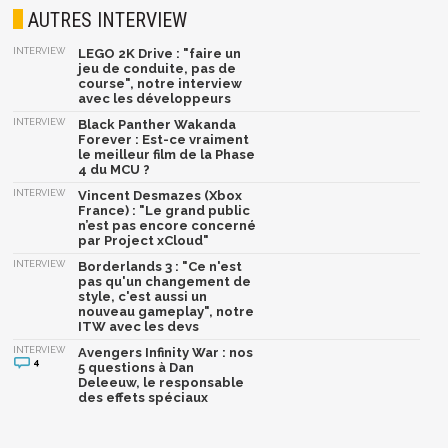
AUTRES INTERVIEW
INTERVIEW
LEGO 2K Drive : "faire un
jeu de conduite, pas de
course", notre interview
avec les développeurs
INTERVIEW
Black Panther Wakanda
Forever : Est-ce vraiment
le meilleur film de la Phase
4 du MCU ?
INTERVIEW
Vincent Desmazes (Xbox
France) : "Le grand public
n’est pas encore concerné
par Project xCloud"
INTERVIEW
Borderlands 3 : "Ce n'est
pas qu'un changement de
style, c'est aussi un
nouveau gameplay", notre
ITW avec les devs
INTERVIEW
Avengers Infinity War : nos
4
5 questions à Dan
Deleeuw, le responsable
des effets spéciaux