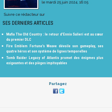
le
mardi 25 juin 2024, 16:05
Suivre ce rédacteur sur
SES DERNIERS ARTICLES
Mafia The Old Country : le retour d'Ennio Salieri est au cœur
du premier DLC
Fire Emblem Fortune's Weave dévoile son gameplay, ses
quatre héros et son système de lignes temporelles
Tomb Raider Legacy of Atlantis promet des énigmes plus
exigeantes et des pièges impitoyables
Partagez