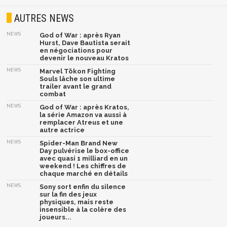
AUTRES NEWS
NEWS
God of War : après Ryan
Hurst, Dave Bautista serait
en négociations pour
devenir le nouveau Kratos
NEWS
Marvel Tōkon Fighting
Souls lâche son ultime
trailer avant le grand
combat
NEWS
God of War : après Kratos,
la série Amazon va aussi à
remplacer Atreus et une
autre actrice
NEWS
Spider-Man Brand New
Day pulvérise le box-office
avec quasi 1 milliard en un
weekend ! Les chiffres de
chaque marché en détails
NEWS
Sony sort enfin du silence
sur la fin des jeux
physiques, mais reste
insensible à la colère des
joueurs...