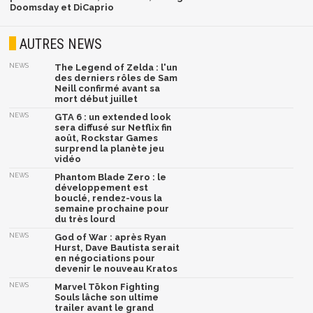
Doomsday et DiCaprio
AUTRES NEWS
NEWS
The Legend of Zelda : l'un
des derniers rôles de Sam
Neill confirmé avant sa
mort début juillet
NEWS
GTA 6 : un extended look
sera diffusé sur Netflix fin
août, Rockstar Games
surprend la planète jeu
vidéo
NEWS
Phantom Blade Zero : le
développement est
bouclé, rendez-vous la
semaine prochaine pour
du très lourd
NEWS
God of War : après Ryan
Hurst, Dave Bautista serait
en négociations pour
devenir le nouveau Kratos
NEWS
Marvel Tōkon Fighting
Souls lâche son ultime
trailer avant le grand