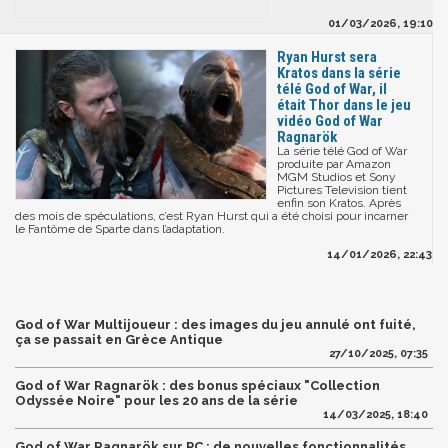
01/03/2026, 19:10
Ryan Hurst sera
Kratos dans la série
télé God of War, il
était Thor dans le jeu
vidéo God of War
Ragnarök
La série télé God of War
produite par Amazon
MGM Studios et Sony
Pictures Television tient
enfin son Kratos. Après
des mois de spéculations, c’est Ryan Hurst qui a été choisi pour incarner
le Fantôme de Sparte dans l’adaptation.
14/01/2026, 22:43
God of War Multijoueur : des images du jeu annulé ont fuité,
ça se passait en Grèce Antique
27/10/2025, 07:35
God of War Ragnarök : des bonus spéciaux "Collection
Odyssée Noire" pour les 20 ans de la série
14/03/2025, 18:40
God of War Ragnarök sur PC : de nouvelles fonctionnalités