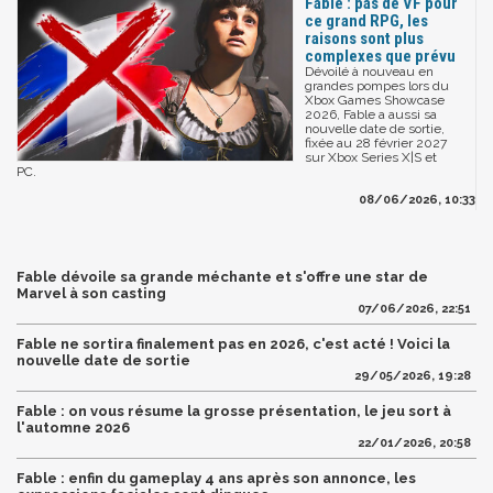
Fable : pas de VF pour
ce grand RPG, les
raisons sont plus
complexes que prévu
Dévoilé à nouveau en
grandes pompes lors du
Xbox Games Showcase
2026, Fable a aussi sa
nouvelle date de sortie,
fixée au 28 février 2027
sur Xbox Series X|S et
PC.
08/06/2026, 10:33
Fable dévoile sa grande méchante et s'offre une star de
Marvel à son casting
07/06/2026, 22:51
Fable ne sortira finalement pas en 2026, c'est acté ! Voici la
nouvelle date de sortie
29/05/2026, 19:28
Fable : on vous résume la grosse présentation, le jeu sort à
l'automne 2026
22/01/2026, 20:58
Fable : enfin du gameplay 4 ans après son annonce, les