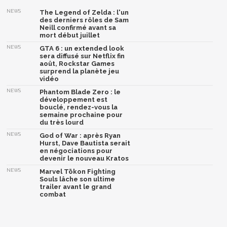
NEWS
The Legend of Zelda : l'un
des derniers rôles de Sam
Neill confirmé avant sa
mort début juillet
NEWS
GTA 6 : un extended look
sera diffusé sur Netflix fin
août, Rockstar Games
surprend la planète jeu
vidéo
NEWS
Phantom Blade Zero : le
développement est
bouclé, rendez-vous la
semaine prochaine pour
du très lourd
NEWS
God of War : après Ryan
Hurst, Dave Bautista serait
en négociations pour
devenir le nouveau Kratos
NEWS
Marvel Tōkon Fighting
Souls lâche son ultime
trailer avant le grand
combat