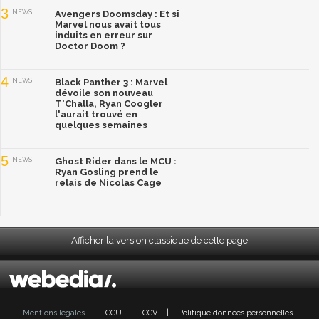
3
NEWS
Avengers Doomsday : Et si
Marvel nous avait tous
induits en erreur sur
Doctor Doom ?
4
NEWS
Black Panther 3 : Marvel
dévoile son nouveau
T'Challa, Ryan Coogler
l'aurait trouvé en
quelques semaines
5
NEWS
Ghost Rider dans le MCU :
Ryan Gosling prend le
relais de Nicolas Cage
Afficher la version classique de cette page
Mentions légales
|
CGU
|
CGV
|
Politique données personnelles
|