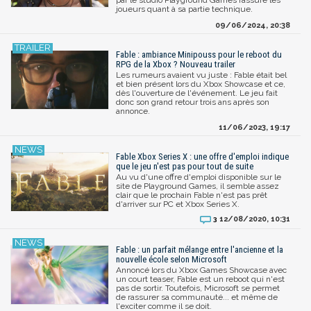
joueurs quant à sa partie technique.
09/06/2024, 20:38
Fable : ambiance Minipouss pour le reboot du
RPG de la Xbox ? Nouveau trailer
Les rumeurs avaient vu juste : Fable était bel
et bien présent lors du Xbox Showcase et ce,
dès l'ouverture de l'événement. Le jeu fait
donc son grand retour trois ans après son
annonce.
11/06/2023, 19:17
Fable Xbox Series X : une offre d'emploi indique
que le jeu n'est pas pour tout de suite
Au vu d'une offre d'emploi disponible sur le
site de Playground Games, il semble assez
clair que le prochain Fable n'est pas prêt
d'arriver sur PC et Xbox Series X.
12/08/2020, 10:31
3
Fable : un parfait mélange entre l'ancienne et la
nouvelle école selon Microsoft
Annoncé lors du Xbox Games Showcase avec
un court teaser, Fable est un reboot qui n'est
pas de sortir. Toutefois, Microsoft se permet
de rassurer sa communauté... et même de
l'exciter comme il se doit.