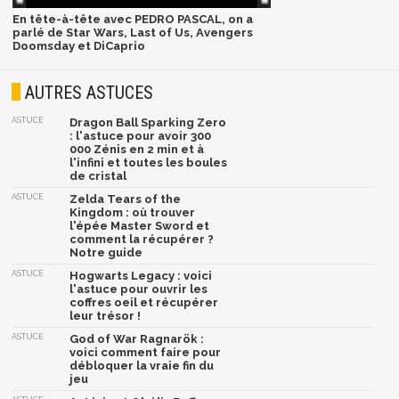
En tête-à-tête avec PEDRO PASCAL, on a
parlé de Star Wars, Last of Us, Avengers
Doomsday et DiCaprio
AUTRES ASTUCES
ASTUCE
Dragon Ball Sparking Zero
: l'astuce pour avoir 300
000 Zénis en 2 min et à
l'infini et toutes les boules
de cristal
ASTUCE
Zelda Tears of the
Kingdom : où trouver
l'épée Master Sword et
comment la récupérer ?
Notre guide
ASTUCE
Hogwarts Legacy : voici
l'astuce pour ouvrir les
coffres oeil et récupérer
leur trésor !
ASTUCE
God of War Ragnarök :
voici comment faire pour
débloquer la vraie fin du
jeu