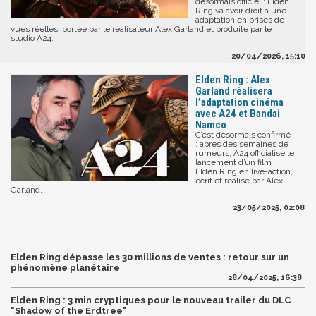
désormais officiel : Elden
Ring va avoir droit à une
adaptation en prises de
vues réelles, portée par le réalisateur Alex Garland et produite par le
studio A24.
20/04/2026, 15:10
Elden Ring : Alex
Garland réalisera
l’adaptation cinéma
avec A24 et Bandai
Namco
C’est désormais confirmé
: après des semaines de
rumeurs, A24 officialise le
lancement d’un film
Elden Ring en live-action,
écrit et réalisé par Alex
Garland.
23/05/2025, 02:08
Elden Ring dépasse les 30 millions de ventes : retour sur un
phénomène planétaire
28/04/2025, 16:38
Elden Ring : 3 min cryptiques pour le nouveau trailer du DLC
"Shadow of the Erdtree"