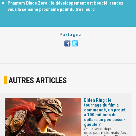
Phantom Blade Zero : le développement est bouclé, rendez-
vous la semaine prochaine pour du très lourd
Partagez
AUTRES ARTICLES
Elden Ring : le
tournage du film a
commencé, un projet
à 100 millions de
dollars un peu casse-
gueule ?
On le savait depuis
quelques mois, mais c’est