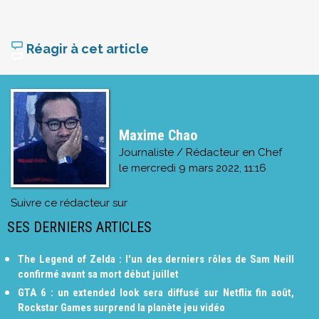
Réagir à cet article
Maxime Chao
Journaliste / Rédacteur en Chef
le
mercredi 9 mars 2022, 11:16
Suivre ce rédacteur sur
SES DERNIERS ARTICLES
The Legend of Zelda : l'un des derniers rôles de Sam Neill
confirmé avant sa mort début juillet
GTA 6 : un extended look sera diffusé sur Netflix fin août,
Rockstar Games surprend la planète jeu vidéo