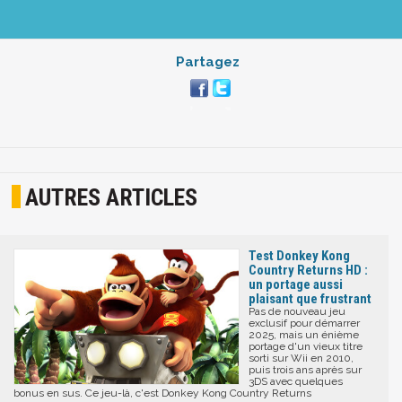
Partagez
AUTRES ARTICLES
Test Donkey Kong
Country Returns HD :
un portage aussi
plaisant que frustrant
Pas de nouveau jeu
exclusif pour démarrer
2025, mais un énième
portage d'un vieux titre
sorti sur Wii en 2010,
puis trois ans après sur
3DS avec quelques
bonus en sus. Ce jeu-là, c'est Donkey Kong Country Returns