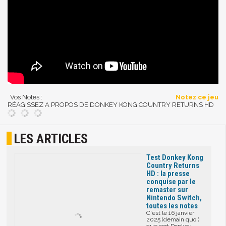
Vos Notes :
Notez ce jeu
RÉAGISSEZ A PROPOS DE DONKEY KONG COUNTRY RETURNS HD
LES ARTICLES
Test Donkey Kong
Country Returns
HD : la presse
conquise par le
remaster sur
Nintendo Switch,
toutes les notes
C'est le 16 janvier
2025 (demain quoi)