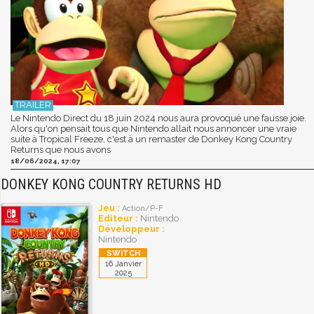
Le Nintendo Direct du 18 juin 2024 nous aura provoqué une fausse joie.
Alors qu'on pensait tous que Nintendo allait nous annoncer une vraie
suite à Tropical Freeze, c'est à un remaster de Donkey Kong Country
Returns que nous avons
18/06/2024, 17:07
DONKEY KONG COUNTRY RETURNS HD
Jeu :
Action/P-F
Editeur :
Nintendo
Développeur :
Nintendo
16 Janvier
2025