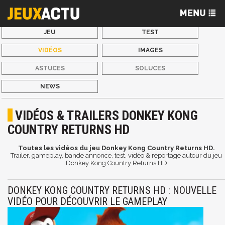
JEU
TEST
VIDÉOS
IMAGES
ASTUCES
SOLUCES
NEWS
VIDÉOS & TRAILERS DONKEY KONG
COUNTRY RETURNS HD
Toutes les vidéos du jeu Donkey Kong Country Returns HD.
Trailer, gameplay, bande annonce, test, vidéo & reportage autour du jeu
Donkey Kong Country Returns HD
DONKEY KONG COUNTRY RETURNS HD : NOUVELLE
VIDÉO POUR DÉCOUVRIR LE GAMEPLAY