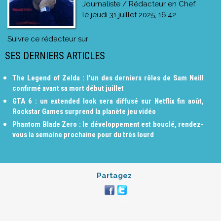
Journaliste / Rédacteur en Chef
le
jeudi 31 juillet 2025, 16:42
Suivre ce rédacteur sur
SES DERNIERS ARTICLES
The Legend of Zelda : l'un des derniers rôles de Sam Neill
confirmé avant sa mort début juillet
GTA 6 : un extended look sera diffusé sur Netflix fin août,
Rockstar Games surprend la planète jeu vidéo
Phantom Blade Zero : le développement est bouclé, rendez-
vous la semaine prochaine pour du très lourd
Partagez