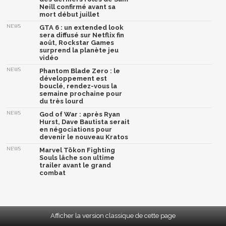
Neill confirmé avant sa
mort début juillet
NEWS
GTA 6 : un extended look
sera diffusé sur Netflix fin
août, Rockstar Games
surprend la planète jeu
vidéo
NEWS
Phantom Blade Zero : le
développement est
bouclé, rendez-vous la
semaine prochaine pour
du très lourd
NEWS
God of War : après Ryan
Hurst, Dave Bautista serait
en négociations pour
devenir le nouveau Kratos
NEWS
Marvel Tōkon Fighting
Souls lâche son ultime
trailer avant le grand
combat
Afficher la version classique de cette page