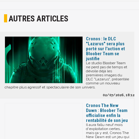
AUTRES ARTICLES
Cronos : le DLC
"Lazarus" sera plus
porté sur l'action et
Bloober Team se
justifie
Le studio Bloober Team
ne perd pas de temps et
dévoile déjà les
premières images du
DLC "Lazarus", présentée
comme un nouveau
chapitre plus agressif et spectaculaire de son univers.
02/07/2026, 18:12
Cronos The New
Dawn : Bloober Team
officialise enfin la
rentabilité de son jeu
Il aura fallu neuf mois
d'exploitation certes,
mais ça y est, Cronos The
New Dawn est un jeu qui