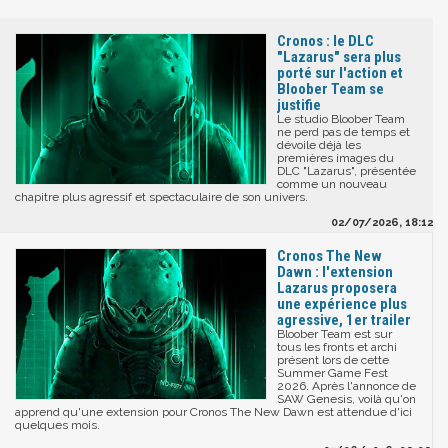
Cronos : le DLC
"Lazarus" sera plus
porté sur l'action et
Bloober Team se
justifie
Le studio Bloober Team
ne perd pas de temps et
dévoile déjà les
premières images du
DLC "Lazarus", présentée
comme un nouveau
chapitre plus agressif et spectaculaire de son univers.
02/07/2026, 18:12
Cronos The New
Dawn : l'extension
Lazarus proposera
une expérience plus
agressive, 1er trailer
Bloober Team est sur
tous les fronts et archi
présent lors de cette
Summer Game Fest
2026. Après l'annonce de
SAW Genesis, voilà qu'on
apprend qu'une extension pour Cronos The New Dawn est attendue d'ici
quelques mois.