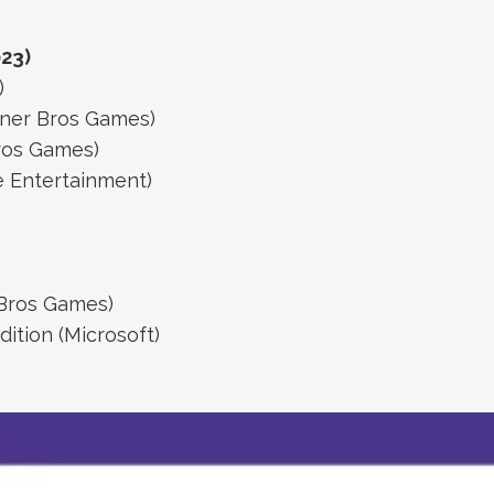
023)
)
ner Bros Games)
ros Games)
e Entertainment)
 Bros Games)
dition (Microsoft
)