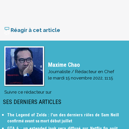
Réagir à cet article
Maxime Chao
Journaliste / Rédacteur en Chef
le
mardi 15 novembre 2022, 11:15
Suivre ce rédacteur sur
SES DERNIERS ARTICLES
The Legend of Zelda : l'un des derniers rôles de Sam Neill
confirmé avant sa mort début juillet
GTA 6 : un extended look sera diffusé sur Netflix fin août,