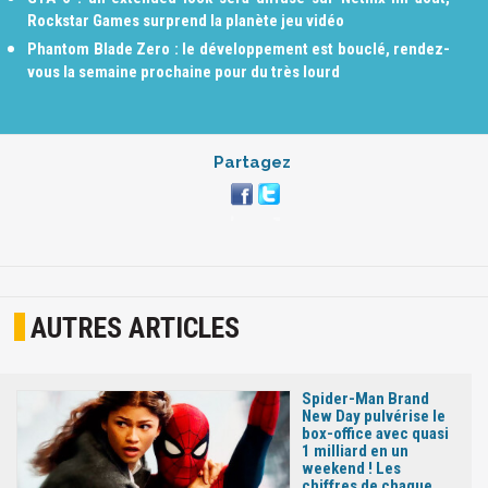
Rockstar Games surprend la planète jeu vidéo
Phantom Blade Zero : le développement est bouclé, rendez-
vous la semaine prochaine pour du très lourd
Partagez
AUTRES ARTICLES
Spider-Man Brand
New Day pulvérise le
box-office avec quasi
1 milliard en un
weekend ! Les
chiffres de chaque