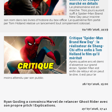
marché en détails
Le phénomène est en
marche. Trois jours auront
suffi à Spider-Man Brand
New Day pour inscrire
son nom dans les livres d'histoire du box-office. Le quatrième film porté
par Tom Holland réalise un lancement tout simplement colossal.
02/08/2026, 22:19
Critique 'Spider-Man
Brand New Day' : le
réalisateur de Shang-
Chi offre enfin à Tom
Holland le film qu’il
méritait
Après quatre ans et demi
d'absence sur grand
écran, Spider-Man est
enfin de retour et on peut
le dire, il est pour le
moins attendu par son public.
28/07/2026, 15:00
Ryan Gosling a convaincu Marvel de relancer Ghost Rider avec
son propre pitch ! Explications.
27/07/2026, 17:41