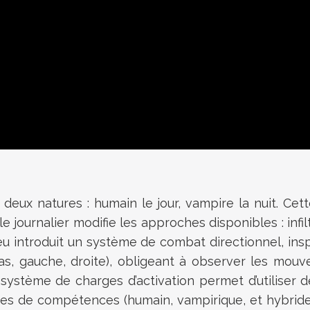
 deux natures : humain le jour, vampire la nuit. Cet
 journalier modifie les approches disponibles : infil
jeu introduit un système de combat directionnel, ins
as, gauche, droite), obligeant à observer les mou
tème de charges d’activation permet d’utiliser des
es de compétences (humain, vampirique, et hybride) 