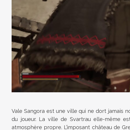
Vale Sangora est une ville qui ne dort jamais 
du joueur. La ville de Svartrau elle-même est
atmosphère propre. L’imposant château de Grei