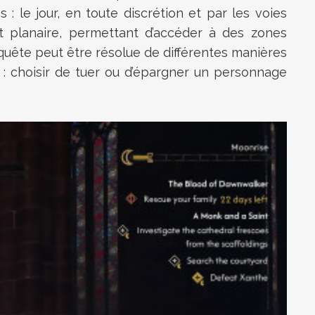
 le jour, en toute discrétion et par les voies
ert planaire, permettant d’accéder à des zones
 quête peut être résolue de différentes manières
s : choisir de tuer ou d’épargner un personnage