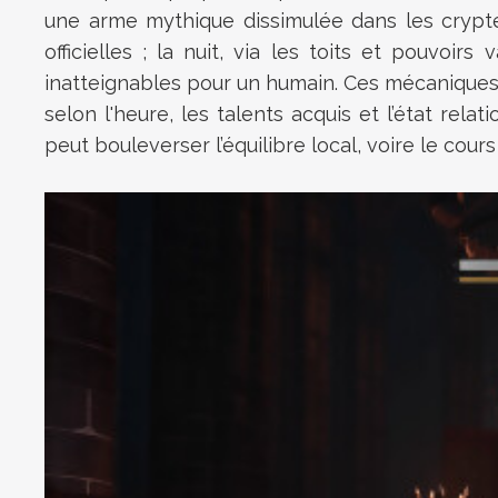
une arme mythique dissimulée dans les cryptes
officielles ; la nuit, via les toits et pouvo
inatteignables pour un humain. Ces mécaniques i
selon l'heure, les talents acquis et l’état re
peut bouleverser l’équilibre local, voire le cours 