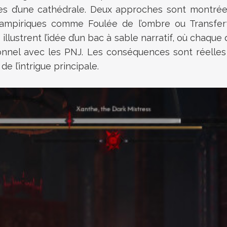
 d’une cathédrale. Deux approches sont montrées :
irs vampiriques comme Foulée de l’ombre ou Transf
llustrent l’idée d’un bac à sable narratif, où chaque
lationnel avec les PNJ. Les conséquences sont réelle
de l’intrigue principale.