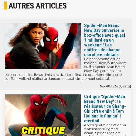
AUTRES ARTICLES
Spider-Man Brand
New Day pulvérise le
box-office avec quasi
1 milliard en un
weekend ! Les
chiffres de chaque
marché en détails
Le phénomène est en
marche. Trois jours auront
suffi à Spider-Man Brand
New Day pour inscrire
son nom dans les livres d'histoire du box-office. Le quatrième film porté
par Tom Holland réalise un lancement tout simplement colossal.
02/08/2026, 22:19
Critique 'Spider-Man
Brand New Day' : le
réalisateur de Shang-
Chi offre enfin à Tom
Holland le film qu’il
méritait
Après quatre ans et demi
d'absence sur grand
écran, Spider-Man est