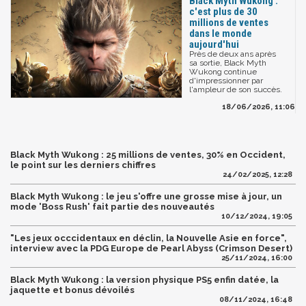
Black Myth Wukong :
c'est plus de 30
millions de ventes
dans le monde
aujourd'hui
Près de deux ans après
sa sortie, Black Myth
Wukong continue
d'impressionner par
l'ampleur de son succès.
18/06/2026, 11:06
Black Myth Wukong : 25 millions de ventes, 30% en Occident,
le point sur les derniers chiffres
24/02/2025, 12:28
Black Myth Wukong : le jeu s'offre une grosse mise à jour, un
mode 'Boss Rush' fait partie des nouveautés
10/12/2024, 19:05
"Les jeux occcidentaux en déclin, la Nouvelle Asie en force",
interview avec la PDG Europe de Pearl Abyss (Crimson Desert)
25/11/2024, 16:00
Black Myth Wukong : la version physique PS5 enfin datée, la
jaquette et bonus dévoilés
08/11/2024, 16:48