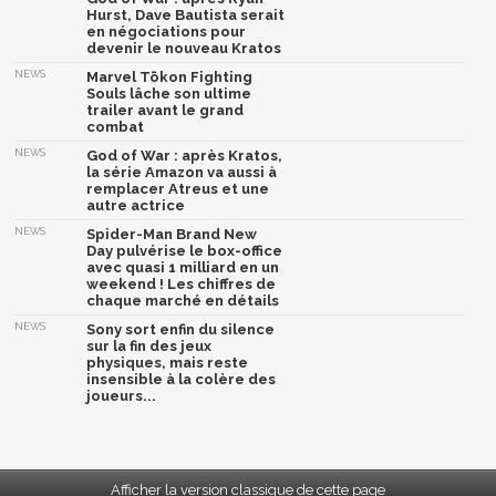
Hurst, Dave Bautista serait
en négociations pour
devenir le nouveau Kratos
NEWS
Marvel Tōkon Fighting
Souls lâche son ultime
trailer avant le grand
combat
NEWS
God of War : après Kratos,
la série Amazon va aussi à
remplacer Atreus et une
autre actrice
NEWS
Spider-Man Brand New
Day pulvérise le box-office
avec quasi 1 milliard en un
weekend ! Les chiffres de
chaque marché en détails
NEWS
Sony sort enfin du silence
sur la fin des jeux
physiques, mais reste
insensible à la colère des
joueurs...
Afficher la version classique de cette page