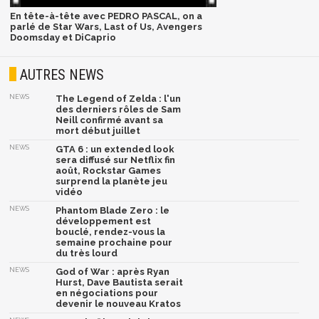
En tête-à-tête avec PEDRO PASCAL, on a
parlé de Star Wars, Last of Us, Avengers
Doomsday et DiCaprio
AUTRES NEWS
NEWS
The Legend of Zelda : l'un
des derniers rôles de Sam
Neill confirmé avant sa
mort début juillet
NEWS
GTA 6 : un extended look
sera diffusé sur Netflix fin
août, Rockstar Games
surprend la planète jeu
vidéo
NEWS
Phantom Blade Zero : le
développement est
bouclé, rendez-vous la
semaine prochaine pour
du très lourd
NEWS
God of War : après Ryan
Hurst, Dave Bautista serait
en négociations pour
devenir le nouveau Kratos