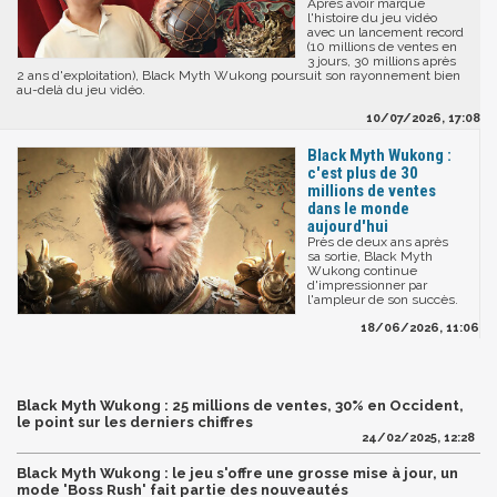
Après avoir marqué
l'histoire du jeu vidéo
avec un lancement record
(10 millions de ventes en
3 jours, 30 millions après
2 ans d'exploitation), Black Myth Wukong poursuit son rayonnement bien
au-delà du jeu vidéo.
10/07/2026, 17:08
Black Myth Wukong :
c'est plus de 30
millions de ventes
dans le monde
aujourd'hui
Près de deux ans après
sa sortie, Black Myth
Wukong continue
d'impressionner par
l'ampleur de son succès.
18/06/2026, 11:06
Black Myth Wukong : 25 millions de ventes, 30% en Occident,
le point sur les derniers chiffres
24/02/2025, 12:28
Black Myth Wukong : le jeu s'offre une grosse mise à jour, un
mode 'Boss Rush' fait partie des nouveautés