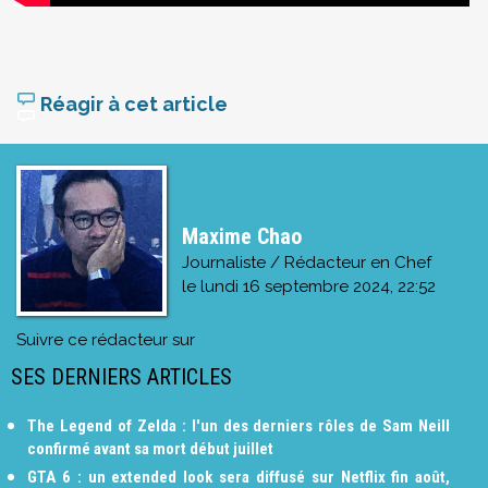
Réagir à cet article
Maxime Chao
Journaliste / Rédacteur en Chef
le
lundi 16 septembre 2024, 22:52
Suivre ce rédacteur sur
SES DERNIERS ARTICLES
The Legend of Zelda : l'un des derniers rôles de Sam Neill
confirmé avant sa mort début juillet
GTA 6 : un extended look sera diffusé sur Netflix fin août,